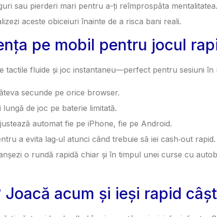
uri sau pierderi mari pentru a-ți reîmprospăta mentalitatea
zezi aceste obiceiuri înainte de a risca bani reali.
nța pe mobil pentru jocul rap
 tactile fluide și joc instantaneu—perfect pentru sesiuni în
âteva secunde pe orice browser.
lungă de joc pe baterie limitată.
justează automat fie pe iPhone, fie pe Android.
tru a evita lag‑ul atunci când trebuie să iei cash‑out rapid.
clanșezi o rundă rapidă chiar și în timpul unei curse cu auto
? Joacă acum și ieși rapid câș