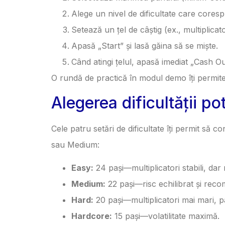
Alege un nivel de dificultate care coresp
Setează un țel de câștig (ex., multiplicat
Apasă „Start” și lasă găina să se miște.
Când atingi țelul, apasă imediat „Cash Ou
O rundă de practică în modul demo îți permite s
Alegerea dificultății po
Cele patru setări de dificultate îți permit să c
sau Medium:
Easy:
24 pași—multiplicatori stabili, dar
Medium:
22 pași—risc echilibrat și rec
Hard:
20 pași—multiplicatori mai mari, pa
Hardcore:
15 pași—volatilitate maximă.