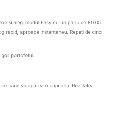
efon și alegi modul Easy cu un pariu de €0.05.
ig rapid, aproape instantaneu. Repeți de cinci
 goli portofelul.
zice când va apărea o capcană. Realitatea