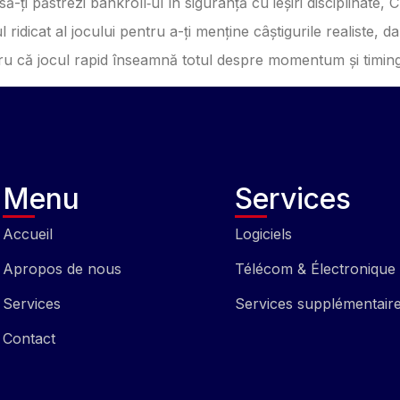
să-ți păstrezi bankroll‑ul în siguranță cu ieșiri disciplinate
l ridicat al jocului pentru a-ți menține câștigurile realiste, d
u că jocul rapid înseamnă totul despre momentum și timing 
Menu
Services
Accueil
Logiciels
Apropos de nous
Télécom & Électronique
Services
Services supplémentair
Contact