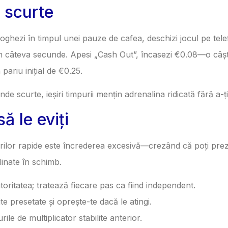
i scurte
 loghezi în timpul unei pauze de cafea, deschizi jocul pe tel
x în câteva secunde. Apesi „Cash Out”, încasezi €0.08—o câșt
pariu inițial de €0.25.
de scurte, ieșiri timpurii mențin adrenalina ridicată fără a-ți
 le eviți
rilor rapide este încrederea excesivă—crezând că poți pre
linate în schimb.
oritatea; tratează fiecare pas ca fiind independent.
te presetate și oprește-te dacă le atingi.
ile de multiplicator stabilite anterior.