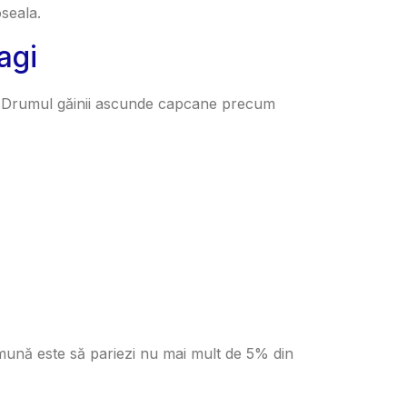
oseala.
agi
agi. Drumul găinii ascunde capcane precum
omună este să pariezi nu mai mult de 5% din