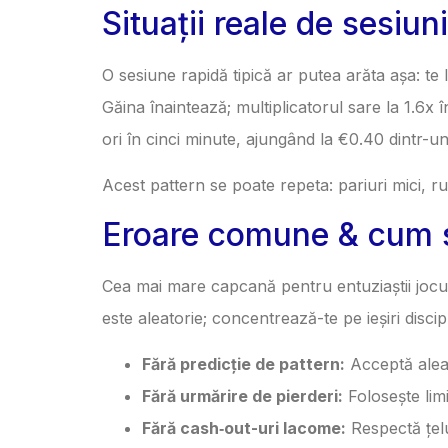
Situații reale de sesiun
O sesiune rapidă tipică ar putea arăta așa: te
Găina înaintează; multiplicatorul sare la 1.6
ori în cinci minute, ajungând la €0.40 dintr-un 
Acest pattern se poate repeta: pariuri mici, run
Eroare comune & cum să
Cea mai mare capcană pentru entuziaștii jocu
este aleatorie; concentrează-te pe ieșiri discip
Fără predicție de pattern:
Acceptă aleat
Fără urmărire de pierderi:
Folosește limi
Fără cash‑out-uri lacome:
Respectă țelur