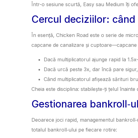
Într-o sesiune scurtă, Easy sau Medium îți ofe
Cercul deciziilor: când 
În esență, Chicken Road este o serie de micro‑
capcane de canalizare și cuptoare—capcane ale
Dacă multiplicatorul ajunge rapid la 1.5x–
Dacă urcă peste 3x, dar încă pare sigur
Când multiplicatorul afișează sărituri br
Cheia este disciplina: stabilește-ți țelul înaint
Gestionarea bankroll‑ul
Deoarece joci rapid, managementul bankroll‑ul
totalul bankroll‑ului pe fiecare rotire: