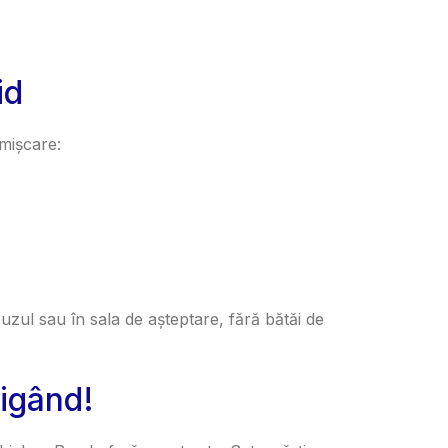
.
id
 mișcare:
buzul sau în sala de așteptare, fără bătăi de
tigând!