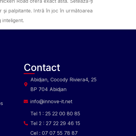
, Chicken Road oferă exact asta. Setează-ți
ar și palpitante. Intră în joc în următoarea
inteligent.
Contact
Abidjan, Cocody Riviera4, 25
BP 704 Abidjan
info@innove-it.net
es
Tel 1 : 25 22 00 80 85
Tel 2 : 27 22 29 46 15
Cel : 07 07 55 78 87