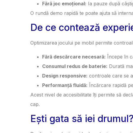
Fără joc emoțional:
Ia pauze după câștig
O rundă demo rapidă te poate ajuta să internali
De ce contează experie
Optimizarea jocului pe mobil permite controale
Fără descărcare necesară:
Începe în c
Consumul redus de baterie:
Durată mai 
Design responsive:
controale care se a
Performanță fluidă:
Încărcare rapidă pen
Acest nivel de accesibilitate îți permite să de
cap.
Ești gata să iei drumul