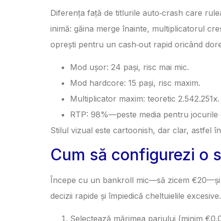
Diferența față de titlurile auto‑crash care rul
inimă: găina merge înainte, multiplicatorul cre
oprești pentru un cash‑out rapid oricând dore
Mod ușor: 24 pași, risc mai mic.
Mod hardcore: 15 pași, risc maxim.
Multiplicator maxim: teoretic 2.542.251x.
RTP: 98%—peste media pentru jocurile 
Stilul vizual este cartoonish, dar clar, astfel
Cum să configurezi o s
Începe cu un bankroll mic—să zicem €20—și sta
decizii rapide și împiedică cheltuielile excesive.
Selectează mărimea pariului (minim €0.0