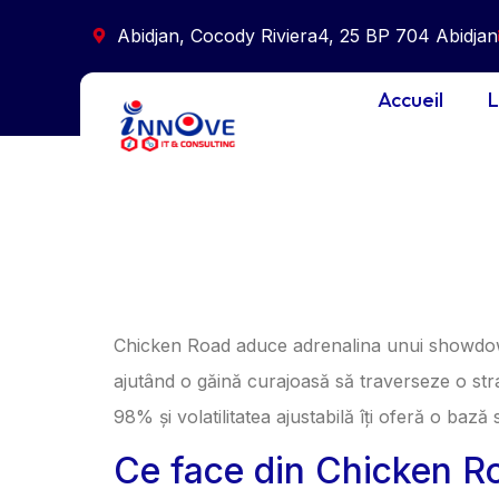
Abidjan, Cocody Riviera4, 25 BP 704 Abidjan
Accueil
L
Chicken R
Rapid Pen
Chicken Road aduce adrenalina unui showdown 
ajutând o găină curajoasă să traverseze o strad
98% și volatilitatea ajustabilă îți oferă o baz
Ce face din Chicken R