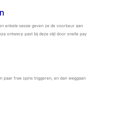
en
 een enkele sessie geven ze de voorkeur aan
a ontwerp past bij deze stijl door snelle pay
een paar free spins triggeren, en dan weggaan