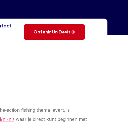
ntact
Obtenir Un Devis
nelle‑Hit
Pace
e‑action fishing thema levert, is
/nl-nl/
waar je direct kunt beginnen met