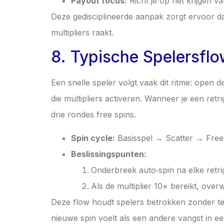
Payout focus:
Richt je op het krijgen va
Deze gedisciplineerde aanpak zorgt ervoor dat
multipliers raakt.
8. Typische Spelersflo
Een snelle speler volgt vaak dit ritme: open de
die multipliers activeren. Wanneer je een retr
drie rondes free spins.
Spin cycle:
Basisspel → Scatter → Free 
Beslissingspunten:
Onderbreek auto‑spin na elke retri
Als de multiplier 10× bereikt, ove
Deze flow houdt spelers betrokken zonder t
nieuwe spin voelt als een andere vangst in e