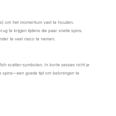
 spins) om het momentum vast te houden.
ug te krijgen tijdens die paar snelle spins.
der te veel risico te nemen.
ish scatter-symbolen. In korte sessies richt je
ree spins—een goede tijd om beloningen te