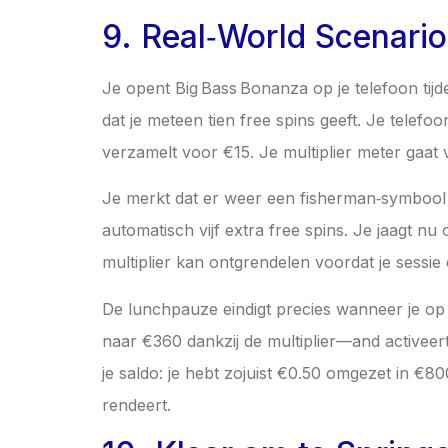
9. Real‑World Scenari
Je opent Big Bass Bonanza op je telefoon tijd
dat je meteen tien free spins geeft. Je telefoo
verzamelt voor €15. Je multiplier meter gaat
Je merkt dat er weer een fisherman‑symbool v
automatisch vijf extra free spins. Je jaagt n
multiplier kan ontgrendelen voordat je sessie e
De lunchpauze eindigt precies wanneer je op 
naar €360 dankzij de multiplier—and activeert
je saldo: je hebt zojuist €0.50 omgezet in €
rendeert.