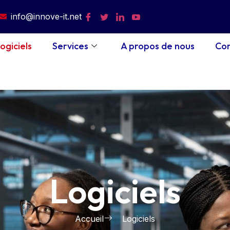
info@innove-it.net
ogiciels
Services
A propos de nous
Co
Logiciels
Accueil
Logiciels