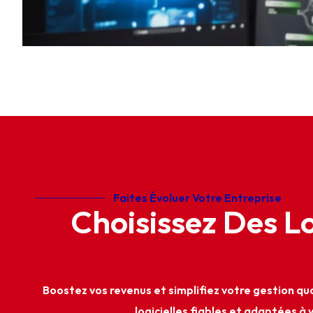
Faites Évoluer Votre Entreprise
Choisissez Des L
Boostez vos revenus et simplifiez votre gestion qu
logicielles fiables et adaptées à v