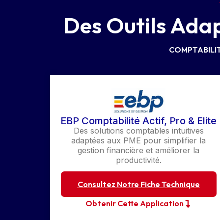
Des Outils Adap
COMPTABILI
EBP Comptabilité Actif, Pro & Elite
Des solutions comptables intuitives
adaptées aux PME pour simplifier la
gestion financière et améliorer la
productivité.
Consultez Notre Fiche Technique
Obtenir Cette Application