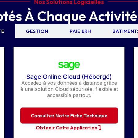
Nos Solutions Logicielles
tés À Chaque Activité
TE
GESTION
PAIE &RH
BATIMENT
Sage Online Cloud (Hébergé)
Accédez à vos données à distance grâce
à une solution Cloud sécurisée, flexible et
accessible partout.
Consultez Notre Fiche Technique
Obtenir Cette Application