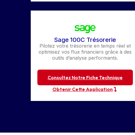
Sage 100C Trésorerie
Pilotez votre trésorerie en temps réel et
optimisez vos flux financiers grâce à des
outils d’analyse performants.
Consultez Notre Fiche Technique
Obtenir Cette Application