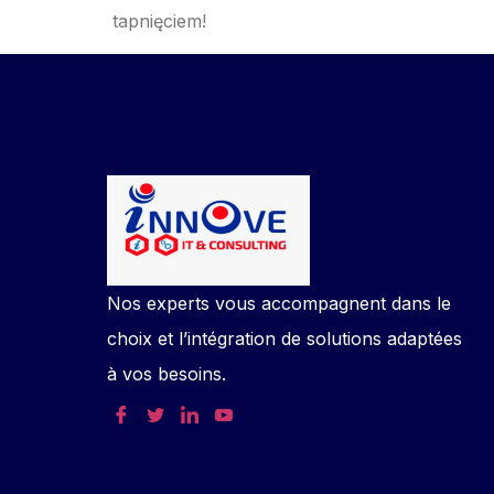
tapnięciem!
Nos experts vous accompagnent dans le
choix et l’intégration de solutions adaptées
à vos besoins.