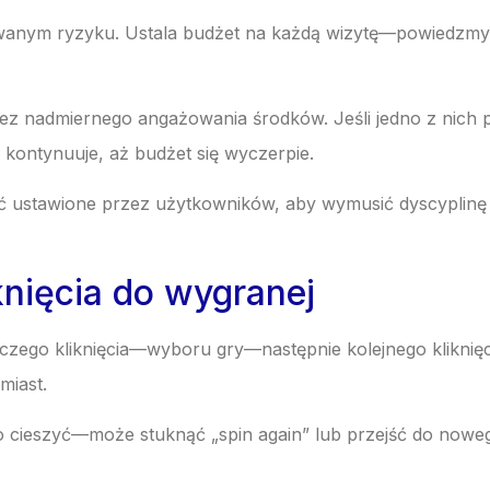
olowanym ryzyku. Ustala budżet na każdą wizytę—powiedzmy 
 bez nadmiernego angażowania środków. Jeśli jedno z nich 
e, kontynuuje, aż budżet się wyczerpie.
yć ustawione przez użytkowników, aby wymusić dyscyplinę
knięcia do wygranej
zego kliknięcia—wyboru gry—następnie kolejnego kliknięci
miast.
ko cieszyć—może stuknąć „spin again” lub przejść do nowe