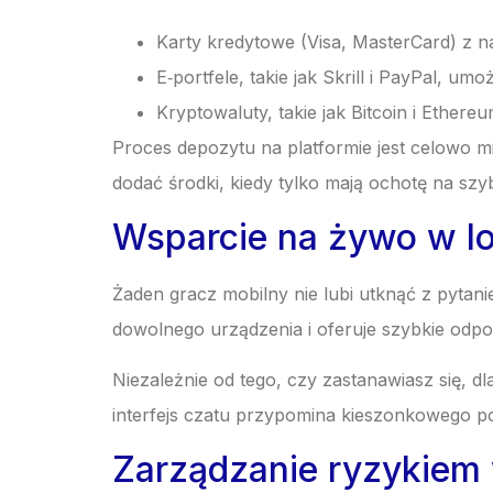
Karty kredytowe (Visa, MasterCard) z n
E‑portfele, takie jak Skrill i PayPal, um
Kryptowaluty, takie jak Bitcoin i Ethe
Proces depozytu na platformie jest celowo m
dodać środki, kiedy tylko mają ochotę na szy
Wsparcie na żywo w lo
Żaden gracz mobilny nie lubi utknąć z pyta
dowolnego urządzenia i oferuje szybkie odpo
Niezależnie od tego, czy zastanawiasz się, d
interfejs czatu przypomina kieszonkowego pom
Zarządzanie ryzykiem