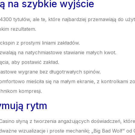
ją na szybkie wyjście
4300 tytułów, ale te, które najbardziej przemawiają do uż
kim rezultatem.
ckspin z prostymi liniami zakładów.
pozwalają na natychmiastowe stawianie małych kwot.
ęcia, aby postawić zakład.
iastowe wygrane bez długotrwałych spinów.
omfortowo mieściła się na małym ekranie, z kontrolkami zo
chnikom kompresji.
ymują rytm
tCasino słyną z tworzenia angażujących doświadczeń, któr
ważne wizualizacje i proste mechaniki; „Big Bad Wolf” od 