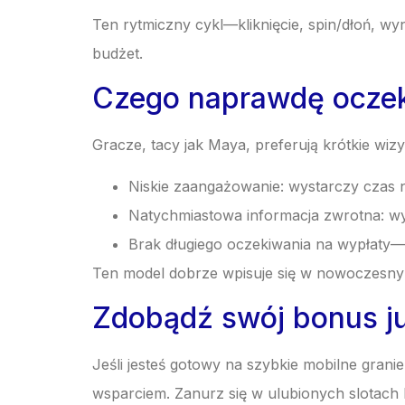
Ten rytmiczny cykl—kliknięcie, spin/dłoń, wy
budżet.
Czego naprawdę oczek
Gracze, tacy jak Maya, preferują krótkie wiz
Niskie zaangażowanie: wystarczy czas n
Natychmiastowa informacja zwrotna: wy
Brak długiego oczekiwania na wypłaty—
Ten model dobrze wpisuje się w nowoczesny s
Zdobądź swój bonus ju
Jeśli jesteś gotowy na szybkie mobilne gran
wsparciem. Zanurz się w ulubionych slotach 