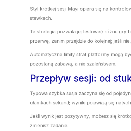
Styl krótkiej sesji Mayi opiera się na kontr
stawkach.
Ta strategia pozwala jej testować różne gry
przerwę, zanim przejdzie do kolejnej; jeśli ni
Automatyczne limity strat platformy mogą b
pozostaną zabawą, a nie szaleństwem.
Przepływ sesji: od stu
Typowa szybka sesja zaczyna się od pojedync
ułamkach sekund; wyniki pojawiają się natych
Jeśli wynik jest pozytywny, możesz się krót
zmienisz zadanie.