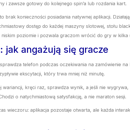
 i zawsze gotowy do kolejnego spin’a lub rozdania kart.
 brak konieczności posiadania natywnej aplikacji. Działaj
hmiastowy dostęp do każdej maszyny slotowej, stołu blackj
 niskim poziomie i pozwala graczom wrócić do gry w kilka
: jak angażują się gracze
sprawdza telefon podczas oczekiwania na zamówienie na l
ypływie ekscytacji, który trwa mniej niż minutę.
ej wariancji, kręci raz, sprawdza wynik, a jeśli nie wygry
 Chodzi o natychmiastową satysfakcję, a nie maraton sesji.
s wieczoru: aplikacja pozostaje otwarta, ale każda intera