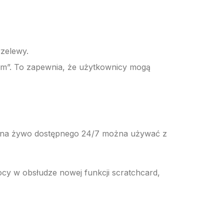
rzelewy.
firm”. To zapewnia, że użytkownicy mogą
tu na żywo dostępnego 24/7 można używać z
mocy w obsłudze nowej funkcji scratchcard,