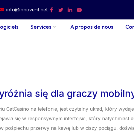
info@innove-it.net
ogiciels
Services
A propos de nous
Co
 Mobile Gami
esje, Duże W
różnia się dla graczy mobiln
 CatCasino na telefonie, jest czytelny układ, który wydaje
jawia się w responsywnym interfejsie, który natychmiast d
yją w pośpiechu przerwy na kawę lub w ciszy pociągu, do