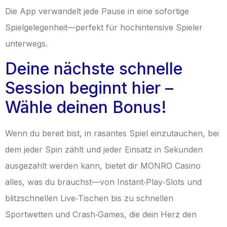
Die App verwandelt jede Pause in eine sofortige
Spielgelegenheit—perfekt für hochintensive Spieler
unterwegs.
Deine nächste schnelle
Session beginnt hier –
Wähle deinen Bonus!
Wenn du bereit bist, in rasantes Spiel einzutauchen, bei
dem jeder Spin zählt und jeder Einsatz in Sekunden
ausgezahlt werden kann, bietet dir MONRO Casino
alles, was du brauchst—von Instant‑Play‑Slots und
blitzschnellen Live‑Tischen bis zu schnellen
Sportwetten und Crash‑Games, die dein Herz den