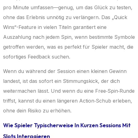
pro Minute umfassen—genug, um das Glück zu testen,
ohne das Erlebnis unnötig zu verlängern. Das „Quick
Wins“-Feature in vielen Titeln garantiert eine
Auszahlung nach jedem Spin, wenn bestimmte Symbole
getroffen werden, was es perfekt für Spieler macht, die
sofortiges Feedback suchen.
Wenn du während der Session einen kleinen Gewinn
landest, ist das sofort ein Stimmungskick, der dich
weitermachen lässt. Und wenn du eine Free‑Spin‑Runde
triffst, kannst du einen längeren Action‑Schub erleben,
ohne dein Risiko zu erhöhen.
Wie Spieler Typischerweise In Kurzen Sessions Mit
Slots Interagieren