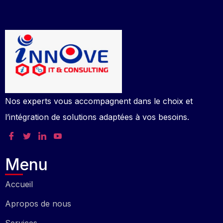
Nos experts vous accompagnent dans le choix et
l’intégration de solutions adaptées à vos besoins.
Menu
Accueil
Apropos de nous
Services