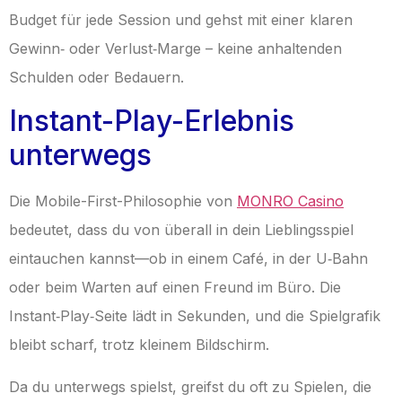
Budget für jede Session und gehst mit einer klaren
Gewinn‑ oder Verlust‑Marge – keine anhaltenden
Schulden oder Bedauern.
Instant-Play-Erlebnis
unterwegs
Die Mobile-First-Philosophie von
MONRO Casino
bedeutet, dass du von überall in dein Lieblingsspiel
eintauchen kannst—ob in einem Café, in der U‑Bahn
oder beim Warten auf einen Freund im Büro. Die
Instant‑Play‑Seite lädt in Sekunden, und die Spielgrafik
bleibt scharf, trotz kleinem Bildschirm.
Da du unterwegs spielst, greifst du oft zu Spielen, die