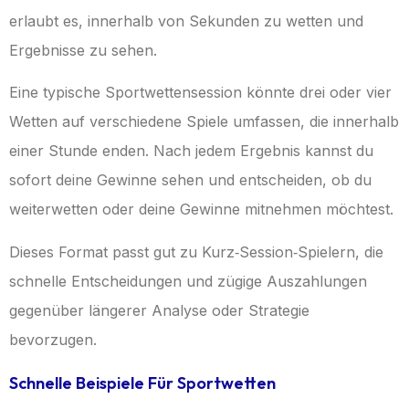
erlaubt es, innerhalb von Sekunden zu wetten und
Ergebnisse zu sehen.
Eine typische Sportwettensession könnte drei oder vier
Wetten auf verschiedene Spiele umfassen, die innerhalb
einer Stunde enden. Nach jedem Ergebnis kannst du
sofort deine Gewinne sehen und entscheiden, ob du
weiterwetten oder deine Gewinne mitnehmen möchtest.
Dieses Format passt gut zu Kurz‑Session‑Spielern, die
schnelle Entscheidungen und zügige Auszahlungen
gegenüber längerer Analyse oder Strategie
bevorzugen.
Schnelle Beispiele Für Sportwetten