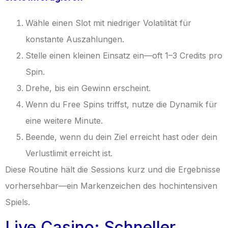
Wähle einen Slot mit niedriger Volatilität für
konstante Auszahlungen.
Stelle einen kleinen Einsatz ein—oft 1–3 Credits pro
Spin.
Drehe, bis ein Gewinn erscheint.
Wenn du Free Spins triffst, nutze die Dynamik für
eine weitere Minute.
Beende, wenn du dein Ziel erreicht hast oder dein
Verlustlimit erreicht ist.
Diese Routine hält die Sessions kurz und die Ergebnisse
vorhersehbar—ein Markenzeichen des hochintensiven
Spiels.
Live Casino: Schneller