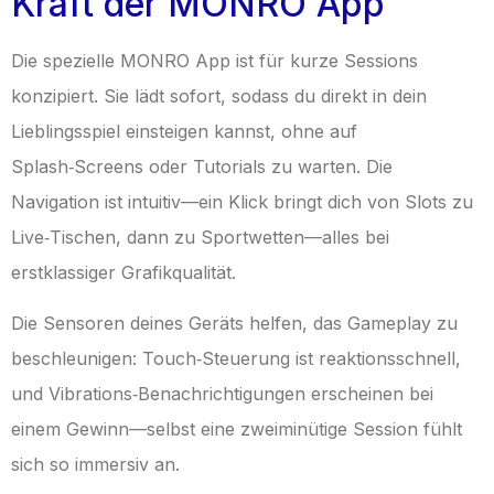
Kraft der MONRO App
Die spezielle MONRO App ist für kurze Sessions
konzipiert. Sie lädt sofort, sodass du direkt in dein
Lieblingsspiel einsteigen kannst, ohne auf
Splash‑Screens oder Tutorials zu warten. Die
Navigation ist intuitiv—ein Klick bringt dich von Slots zu
Live‑Tischen, dann zu Sportwetten—alles bei
erstklassiger Grafikqualität.
Die Sensoren deines Geräts helfen, das Gameplay zu
beschleunigen: Touch‑Steuerung ist reaktionsschnell,
und Vibrations‑Benachrichtigungen erscheinen bei
einem Gewinn—selbst eine zweiminütige Session fühlt
sich so immersiv an.