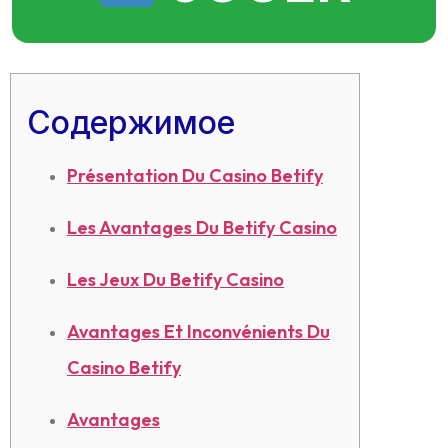
Содержимое
Présentation Du Casino Betify
Les Avantages Du Betify Casino
Les Jeux Du Betify Casino
Avantages Et Inconvénients Du
Casino Betify
Avantages