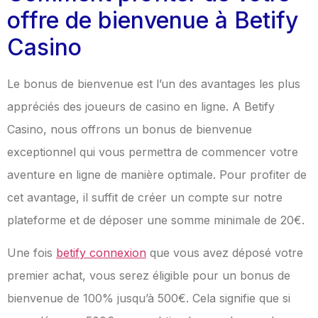
offre de bienvenue à Betify
Casino
Le bonus de bienvenue est l’un des avantages les plus
appréciés des joueurs de casino en ligne. A Betify
Casino, nous offrons un bonus de bienvenue
exceptionnel qui vous permettra de commencer votre
aventure en ligne de manière optimale. Pour profiter de
cet avantage, il suffit de créer un compte sur notre
plateforme et de déposer une somme minimale de 20€.
Une fois
betify connexion
que vous avez déposé votre
premier achat, vous serez éligible pour un bonus de
bienvenue de 100% jusqu’à 500€. Cela signifie que si