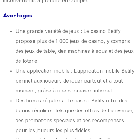
inconvénients à prendre en compte.
Avantages
Une grande variété de jeux : Le casino Betify
propose plus de 1 000 jeux de casino, y compris
des jeux de table, des machines à sous et des jeux
de loterie.
Une application mobile : L’application mobile Betify
permet aux joueurs de jouer partout et à tout
moment, grâce à une connexion internet.
Des bonus réguliers : Le casino Betify offre des
bonus réguliers, tels que des offres de bienvenue,
des promotions spéciales et des récompenses
pour les joueurs les plus fidèles.