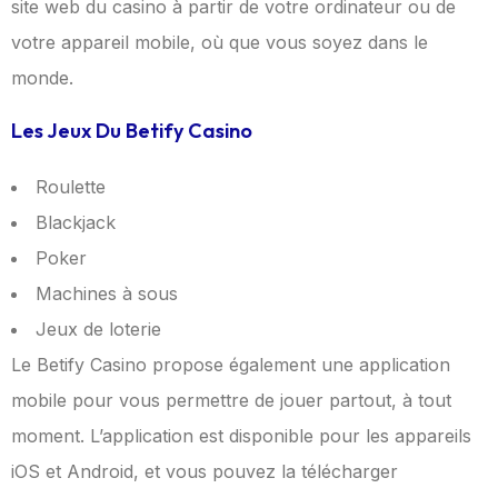
site web du casino à partir de votre ordinateur ou de
votre appareil mobile, où que vous soyez dans le
monde.
Les Jeux Du Betify Casino
Roulette
Blackjack
Poker
Machines à sous
Jeux de loterie
Le Betify Casino propose également une application
mobile pour vous permettre de jouer partout, à tout
moment. L’application est disponible pour les appareils
iOS et Android, et vous pouvez la télécharger