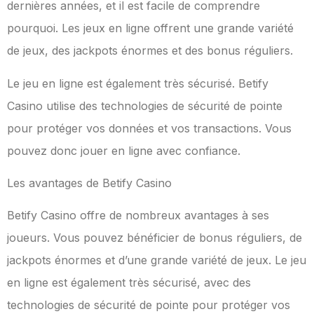
dernières années, et il est facile de comprendre
pourquoi. Les jeux en ligne offrent une grande variété
de jeux, des jackpots énormes et des bonus réguliers.
Le jeu en ligne est également très sécurisé. Betify
Casino utilise des technologies de sécurité de pointe
pour protéger vos données et vos transactions. Vous
pouvez donc jouer en ligne avec confiance.
Les avantages de Betify Casino
Betify Casino offre de nombreux avantages à ses
joueurs. Vous pouvez bénéficier de bonus réguliers, de
jackpots énormes et d’une grande variété de jeux. Le jeu
en ligne est également très sécurisé, avec des
technologies de sécurité de pointe pour protéger vos