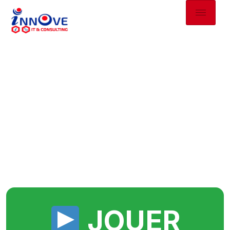
Betify Casino – Avis & Bonus
Exclusif (2026)
Betify Casino – Avis & Bonus
Exclusif (2026)
JOUER