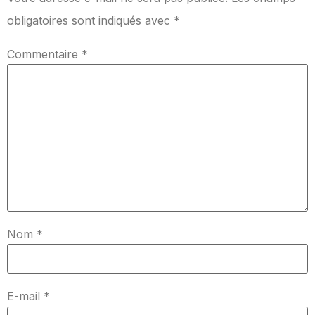
obligatoires sont indiqués avec
*
Commentaire
*
Nom
*
E-mail
*