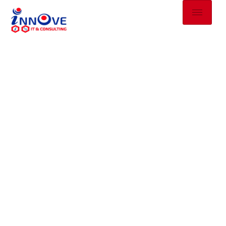
Leonbet Online Casino –
Interface Do Usuário E
Navegação
Leonbet Online Casino –
Interface Do Usuário E
Navegação