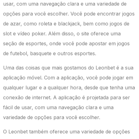
usar, com uma navegação clara e uma variedade de
opções para você escolher. Você pode encontrar jogos
de azar, como roleta e blackjack, bem como jogos de
slot e vídeo poker. Além disso, o site oferece uma
seção de esportes, onde você pode apostar em jogos
de futebol, basquete e outros esportes.
Uma das coisas que mais gostamos do Leonbet é a sua
aplicação móvel. Com a aplicação, você pode jogar em
qualquer lugar e a qualquer hora, desde que tenha uma
conexão de internet. A aplicação é projetada para ser
fácil de usar, com uma navegação clara e uma
variedade de opções para você escolher.
O Leonbet também oferece uma variedade de opções