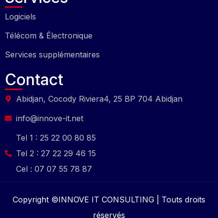
Logiciels
Télécom & Électronique
Services supplémentaires
Contact
Abidjan, Cocody Riviera4, 25 BP 704 Abidjan
info@innove-it.net
Tel 1 : 25 22 00 80 85
Tel 2 : 27 22 29 46 15
Cel : 07 07 55 78 87
Copyright ©INNOVE IT CONSULTING | Touts droits
réservés