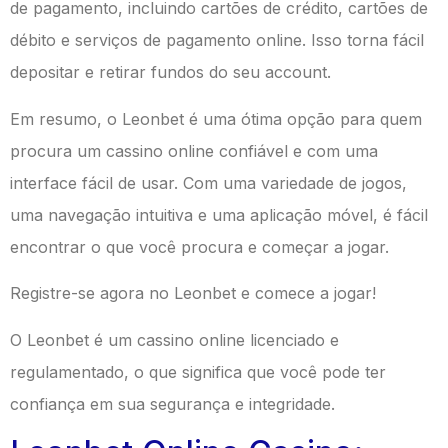
de pagamento, incluindo cartões de crédito, cartões de
débito e serviços de pagamento online. Isso torna fácil
depositar e retirar fundos do seu account.
Em resumo, o Leonbet é uma ótima opção para quem
procura um cassino online confiável e com uma
interface fácil de usar. Com uma variedade de jogos,
uma navegação intuitiva e uma aplicação móvel, é fácil
encontrar o que você procura e começar a jogar.
Registre-se agora no Leonbet e comece a jogar!
O Leonbet é um cassino online licenciado e
regulamentado, o que significa que você pode ter
confiança em sua segurança e integridade.