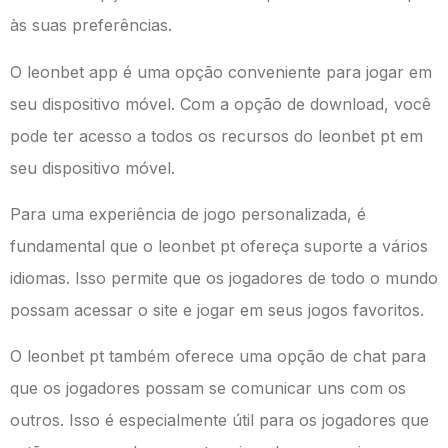
às suas preferências.
O leonbet app é uma opção conveniente para jogar em
seu dispositivo móvel. Com a opção de download, você
pode ter acesso a todos os recursos do leonbet pt em
seu dispositivo móvel.
Para uma experiência de jogo personalizada, é
fundamental que o leonbet pt ofereça suporte a vários
idiomas. Isso permite que os jogadores de todo o mundo
possam acessar o site e jogar em seus jogos favoritos.
O leonbet pt também oferece uma opção de chat para
que os jogadores possam se comunicar uns com os
outros. Isso é especialmente útil para os jogadores que