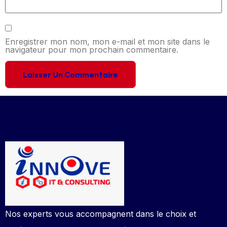
Enregistrer mon nom, mon e-mail et mon site dans le
navigateur pour mon prochain commentaire.
Nos experts vous accompagnent dans le choix et